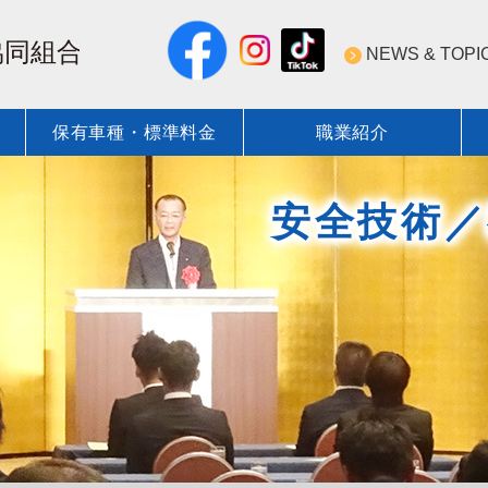
NEWS & TOPI
保有車種・標準料金
職業紹介
NEWS & TOPICS 一覧
近圧協の安全・技術への取
保有登録車種
標準料金
ついて
標準圧送料金表
近圧協の技術力
標準圧送料金表
安全技術／
会員紹介
安全技術／資格・教育 行事
コンクリート圧送業の資格
術・資格
圧送技術研究会
近圧協安全施工管理
ポンプ圧送性評価ソフト
教育DVD