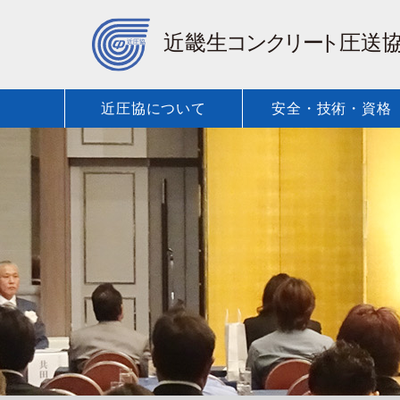
近圧協について
安全・技術・資格
保有車種・
近圧協に
安全・技