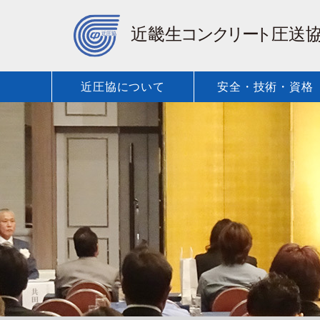
近圧協について
安全・技術・資格
保有車種・
近圧協に
安全・技