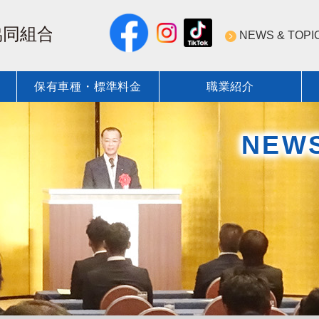
NEWS & TOPI
保有車種・標準料金
職業紹介
NEWS & TOPICS 一覧
近圧協の安全・技術への取
保有登録車種
標準料金
ついて
標準圧送料金表
近圧協の技術力
標準圧送料金表
NEW
会員紹介
安全技術／資格・教育 行事
コンクリート圧送業の資格
術・資格
圧送技術研究会
近圧協安全施工管理
ポンプ圧送性評価ソフト
教育DVD