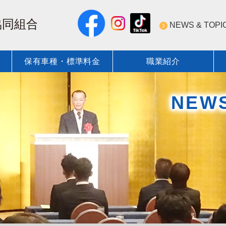
NEWS & TOPI
保有車種・標準料金
職業紹介
NEWS & TOPICS 一覧
近圧協の安全・技術への取
保有登録車種
標準料金
ついて
標準圧送料金表
近圧協の技術力
標準圧送料金表
NEW
会員紹介
安全技術／資格・教育 行事
コンクリート圧送業の資格
術・資格
圧送技術研究会
近圧協安全施工管理
ポンプ圧送性評価ソフト
教育DVD