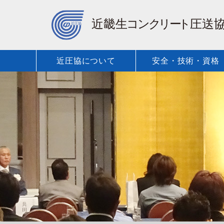
近圧協について
安全・技術・資格
保有車種・
近圧協に
安全・技